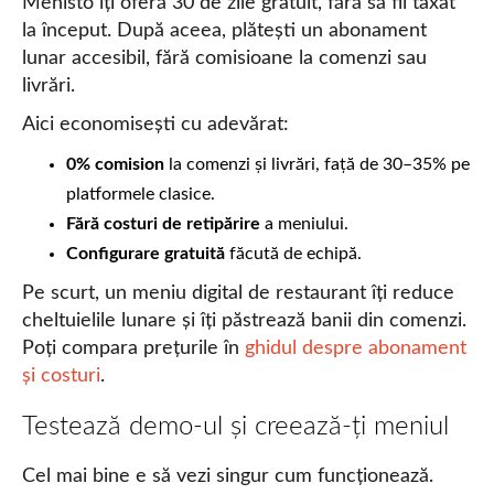
Menisto îți oferă 30 de zile gratuit, fără să fii taxat
la început. După aceea, plătești un abonament
lunar accesibil, fără comisioane la comenzi sau
livrări.
Aici economisești cu adevărat:
0% comision
la comenzi și livrări, față de 30–35% pe
platformele clasice.
Fără costuri de retipărire
a meniului.
Configurare gratuită
făcută de echipă.
Pe scurt, un meniu digital de restaurant îți reduce
cheltuielile lunare și îți păstrează banii din comenzi.
Poți compara prețurile în
ghidul despre abonament
și costuri
.
Testează demo-ul și creează-ți meniul
Cel mai bine e să vezi singur cum funcționează.