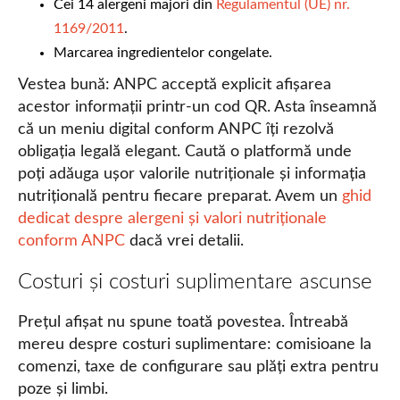
Cei 14 alergeni majori din
Regulamentul (UE) nr.
1169/2011
.
Marcarea ingredientelor congelate.
Vestea bună: ANPC acceptă explicit afișarea
acestor informații printr-un cod QR. Asta înseamnă
că un meniu digital conform ANPC îți rezolvă
obligația legală elegant. Caută o platformă unde
poți adăuga ușor valorile nutriționale și informația
nutrițională pentru fiecare preparat. Avem un
ghid
dedicat despre alergeni și valori nutriționale
conform ANPC
dacă vrei detalii.
Costuri și costuri suplimentare ascunse
Prețul afișat nu spune toată povestea. Întreabă
mereu despre costuri suplimentare: comisioane la
comenzi, taxe de configurare sau plăți extra pentru
poze și limbi.