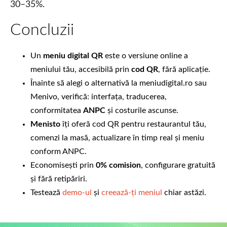
30–35%.
Concluzii
Un
meniu digital QR
este o versiune online a
meniului tău, accesibilă prin
cod QR
, fără aplicație.
Înainte să alegi o alternativă la meniudigital.ro sau
Menivo, verifică: interfața, traducerea,
conformitatea
ANPC
și costurile ascunse.
Menisto
îți oferă cod QR pentru restaurantul tău,
comenzi la masă, actualizare în timp real și meniu
conform ANPC.
Economisești prin
0% comision
, configurare gratuită
și fără retipăriri.
Testează
demo-ul
și
creează-ți meniul
chiar astăzi.