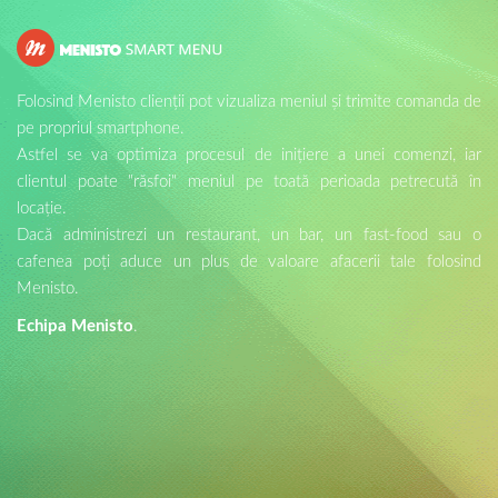
Folosind Menisto clienții pot vizualiza meniul și trimite comanda de
pe propriul smartphone.
Astfel se va optimiza procesul de inițiere a unei comenzi, iar
clientul poate "răsfoi" meniul pe toată perioada petrecută în
locație.
Dacă administrezi un restaurant, un bar, un fast-food sau o
cafenea poți aduce un plus de valoare afacerii tale folosind
Menisto.
Echipa Menisto
.