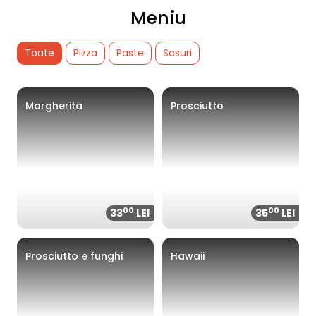
Meniu
Toate
Pizza
Paste
Sosuri
Margherita
Prosciutto
00
00
33
LEI
35
LEI
Prosciutto e funghi
Hawaii