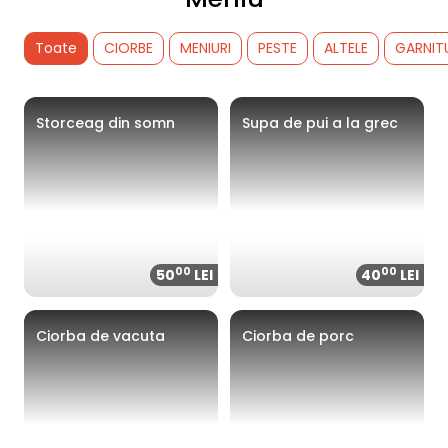
Toate
CIORBE
MENIURI
PESTE
ALTELE
GARNIT
Storceag din somn
Supa de pui a la grec
00
00
50
LEI
40
LEI
Ciorba de vacuta
Ciorba de porc