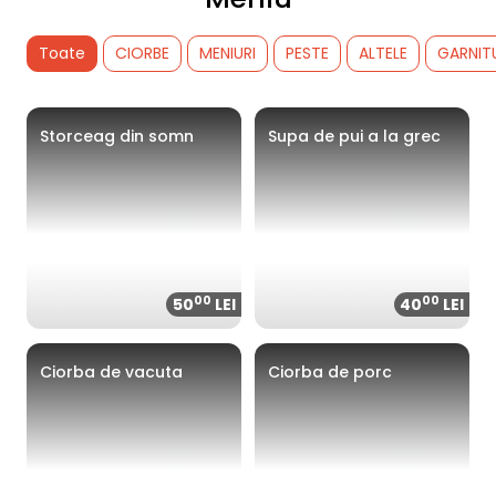
Toate
CIORBE
MENIURI
PESTE
ALTELE
GARNIT
Storceag din somn
Supa de pui a la grec
00
00
50
LEI
40
LEI
Ciorba de vacuta
Ciorba de porc