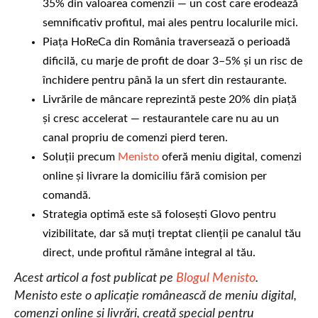
35% din valoarea comenzii — un cost care erodează
semnificativ profitul, mai ales pentru localurile mici.
Piața HoReCa din România traversează o perioadă
dificilă, cu marje de profit de doar 3–5% și un risc de
închidere pentru până la un sfert din restaurante.
Livrările de mâncare reprezintă peste 20% din piață
și cresc accelerat — restaurantele care nu au un
canal propriu de comenzi pierd teren.
Soluții precum
Menisto
oferă meniu digital, comenzi
online și livrare la domiciliu fără comision per
comandă.
Strategia optimă este să folosești Glovo pentru
vizibilitate, dar să muți treptat clienții pe canalul tău
direct, unde profitul rămâne integral al tău.
Acest articol a fost publicat pe
Blogul Menisto
.
Menisto este o aplicație românească de meniu digital,
comenzi online și livrări, creată special pentru