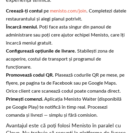
experiență tehnică:
Creează-ți contul
pe
menisto.com/join
. Completezi datele
restaurantului și alegi planul potrivit.
Încarcă meniul.
Poți face asta singur din panoul de
administrare sau poți cere ajutor echipei Menisto, care îți
încarcă meniul gratuit.
Configurează opțiunile de livrare.
Stabilești zona de
acoperire, costul de transport și programul de
funcționare.
Promovează codul QR.
Plasează codurile QR pe mese, pe
flyere, pe pagina ta de Facebook sau pe Google Maps.
Orice client care scanează codul poate comanda direct.
Primești comenzi.
Aplicația Menisto Waiter (disponibilă
pe Google Play) te notifică în timp real. Procesezi
comanda și livrezi — simplu și fără comision.
Avantajul este că poți folosi Menisto în paralel cu