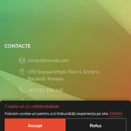
CONTACTE
contact@menisto.com
19D Soseaua Virtutii, Floor 4, Sector 6,
Bucuresti, Romania
+4 0722 336 568
Menisto - Smart Menu
Cookie-uri și confidențialitate
Detalii
Folosim cookie-uri pentru a-ți îmbunătăți experiența pe site.
Contract terms and conditions
|
Usage terms and conditions
|
Privacy
Accept
Refuz
policy