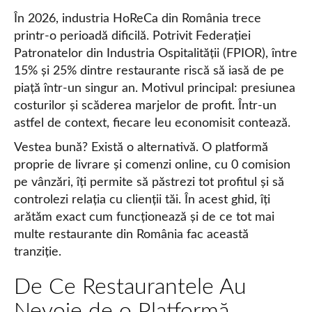
În 2026, industria HoReCa din România trece
printr-o perioadă dificilă. Potrivit Federației
Patronatelor din Industria Ospitalității (FPIOR), între
15% și 25% dintre restaurante riscă să iasă de pe
piață într-un singur an. Motivul principal: presiunea
costurilor și scăderea marjelor de profit. Într-un
astfel de context, fiecare leu economisit contează.
Vestea bună? Există o alternativă. O platformă
proprie de livrare și comenzi online, cu 0 comision
pe vânzări, îți permite să păstrezi tot profitul și să
controlezi relația cu clienții tăi. În acest ghid, îți
arătăm exact cum funcționează și de ce tot mai
multe restaurante din România fac această
tranziție.
De Ce Restaurantele Au
Nevoie de o Platformă