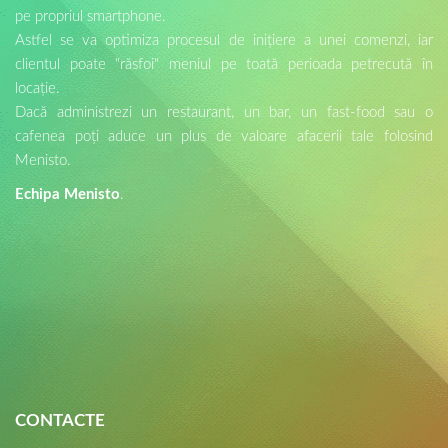
pe propriul smartphone.
Astfel se va optimiza procesul de inițiere a unei comenzi, iar
clientul poate "răsfoi" meniul pe toată perioada petrecută în
locație.
Dacă administrezi un restaurant, un bar, un fast-food sau o
cafenea poți aduce un plus de valoare afacerii tale folosind
Menisto.
Echipa Menisto
.
CONTACTE