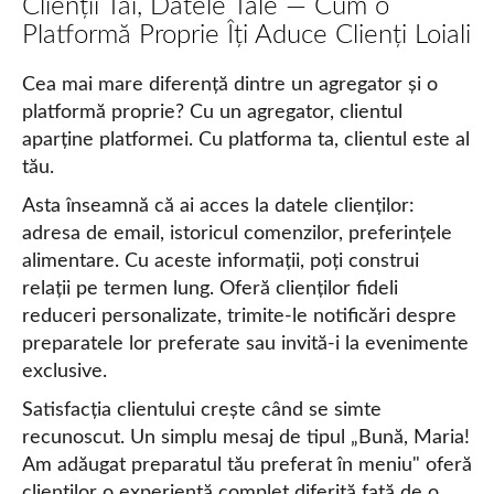
Clienții Tăi, Datele Tale — Cum o
Platformă Proprie Îți Aduce Clienți Loiali
Cea mai mare diferență dintre un agregator și o
platformă proprie? Cu un agregator, clientul
aparține platformei. Cu platforma ta, clientul este al
tău.
Asta înseamnă că ai acces la datele clienților:
adresa de email, istoricul comenzilor, preferințele
alimentare. Cu aceste informații, poți construi
relații pe termen lung. Oferă clienților fideli
reduceri personalizate, trimite-le notificări despre
preparatele lor preferate sau invită-i la evenimente
exclusive.
Satisfacția clientului crește când se simte
recunoscut. Un simplu mesaj de tipul „Bună, Maria!
Am adăugat preparatul tău preferat în meniu" oferă
clienților o experiență complet diferită față de o