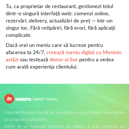
Tu, ca proprietar de restaurant, gestionezi totul
dintr-o singură interfață web: comenzi online,
rezervări, delivery, actualizări de preț — într-un
singur loc. Fără retipăriri, fără erori, fără aplicații
complicate.
Dacă vrei un meniu care să lucreze pentru
afacerea ta 24/7,
creează meniu digital cu Menisto
astăzi
sau testează
demo-ul live
pentru a vedea
cum arată experiența clientului.
Folosind Menisto clienții pot vizualiza meniul și trimite comanda de
pe propriul smartphone.
Astfel se va optimiza procesul de inițiere a unei comenzi, iar