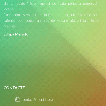
clientul poate "răsfoi" meniul pe toată perioada petrecută în
locație.
Dacă administrezi un restaurant, un bar, un fast-food sau o
cafenea poți aduce un plus de valoare afacerii tale folosind
Menisto.
Echipa Menisto
.
CONTACTE
contact@menisto.com