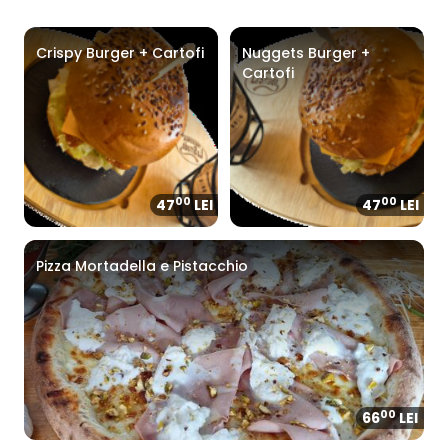
Crispy Burger + Cartofi
Nuggets Burger +
Cartofi
00
00
47
LEI
47
LEI
Pizza Mortadella e Pistacchio
00
66
LEI