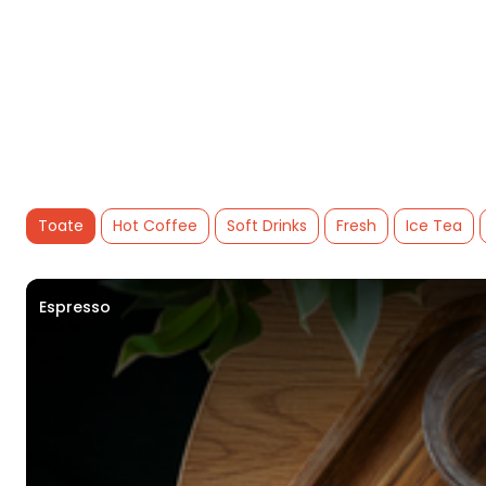
Toate
Hot Coffee
Soft Drinks
Fresh
Ice Tea
Espresso