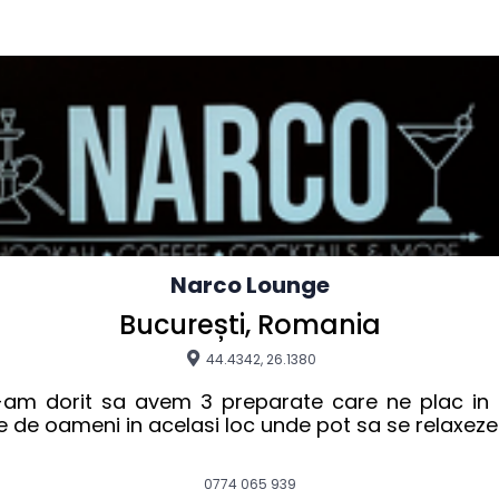
Narco Lounge
București, Romania
44.4342, 26.1380
dorit sa avem 3 preparate care ne plac in acela
e de oameni in acelasi loc unde pot sa se relaxeze 
0774 065 939