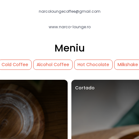
narcoloungecoffee@gmail.com
www.narco-lounge.ro
Meniu
Cold Coffee
Alcohol Coffee
Hot Chocolate
Milkshake
Cortado