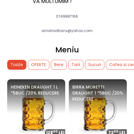
             VA MULTUMIM !
0749887166
amstradtrans@yahoo.com
Meniu
Toate
OFERTE
Bere
Tarii
Sucuri
Cafea si ce
HEINEKEN DRAUGHT 1 L
BIRRA MORETTI
*5BUC /20% REDUCERE
DRAUGHT 1 *5BUC /20%
REDUCERE
00
00
128
LEI
72
LEI