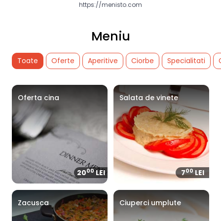
https://menisto.com
Meniu
Toate
Oferte
Aperitive
Ciorbe
Specialitati
Oferta cina
Salata de vinete
00
00
20
LEI
7
LEI
Zacusca
Ciuperci umplute