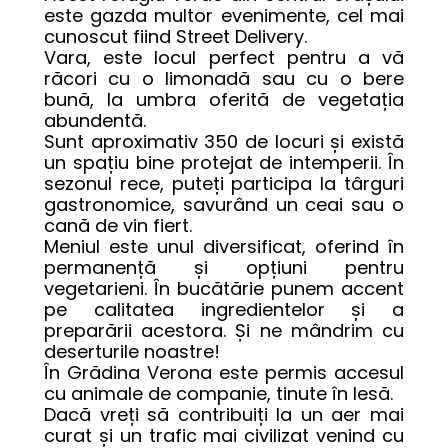
este gazda multor evenimente, cel mai 
cunoscut fiind Street Delivery. 

Vara, este locul perfect pentru a vă 
răcori cu o limonadă sau cu o bere 
bună, la umbra oferită de vegetația 
abundentă. 

Sunt aproximativ 350 de locuri și există 
un spațiu bine protejat de intemperii. În 
sezonul rece, puteți participa la târguri 
gastronomice, savurând un ceai sau o 
cană de vin fiert. 

Meniul este unul diversificat, oferind în 
permanență și opțiuni pentru 
vegetarieni. În bucătărie punem accent 
pe calitatea ingredientelor și a 
preparării acestora. Și ne mândrim cu 
deserturile noastre!

În Grădina Verona este permis accesul 
cu animale de companie, tinute în lesă. 

Dacă vreți să contribuiți la un aer mai 
curat și un trafic mai civilizat venind cu 